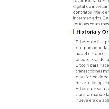
revolucionaria. A
digital de interca
contratos intelige
intermediarios. Est
muchas cosas más 
Historia y 
Ethereum fue pr
programador llam
aquel entonces te
el potencial de l
Bitcoin para hac
transacciones mo
plataforma dond
desarrollar aplic
Ethereum se hizo
transformando la
nueva era de apl