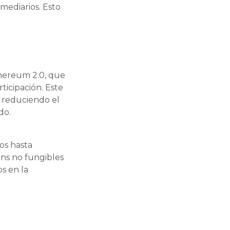
rmediarios. Esto
hereum 2.0, que
icipación. Este
, reduciendo el
do.
os hasta
ens no fungibles
os en la