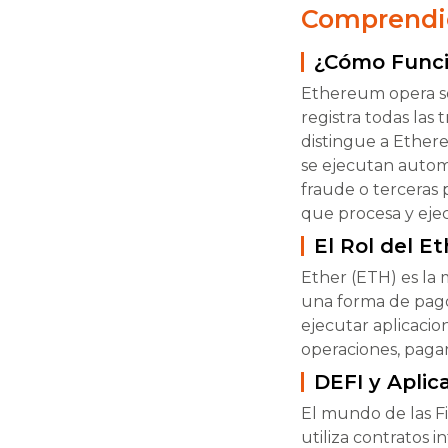
Comprendi
¿Cómo Func
Ethereum opera s
registra todas las
distingue a Ether
se ejecutan autom
fraude o terceras 
que procesa y ejec
El Rol del E
Ether (ETH) es la 
una forma de pago
ejecutar aplicacio
operaciones, paga
DEFI y Apli
El mundo de las F
utiliza contratos 