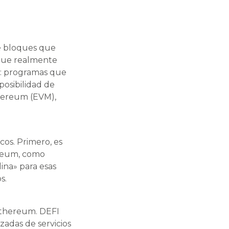
e bloques que
 que realmente
s: programas que
osibilidad de
thereum (EVM),
cos. Primero, es
ereum, como
ina» para esas
s.
 Ethereum. DEFI
zadas de servicios