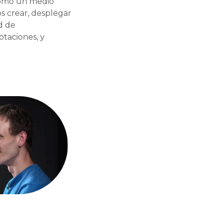
 como un medio
os crear, desplegar
d de
otaciones, y