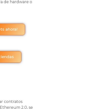
era de hardware o
ts ahora!
 tiendas
ar contratos
a Ethereum 2.0, se