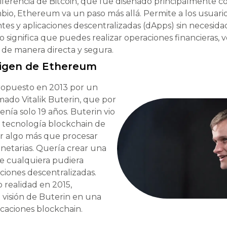
 diferencia de Bitcoin, que fue diseñado principalmente
mbio, Ethereum va un paso más allá. Permite a los usuari
ntes y aplicaciones descentralizadas (dApps) sin necesida
o significa que puedes realizar operaciones financieras, v
de manera directa y segura.
Origen de Ethereum
opuesto en 2013 por un
ado Vitalik Buterin, que por
nía solo 19 años. Buterin vio
a tecnología blockchain de
er algo más que procesar
netarias. Quería crear una
e cualquiera pudiera
aciones descentralizadas.
 realidad en 2015,
 visión de Buterin en una
icaciones blockchain.