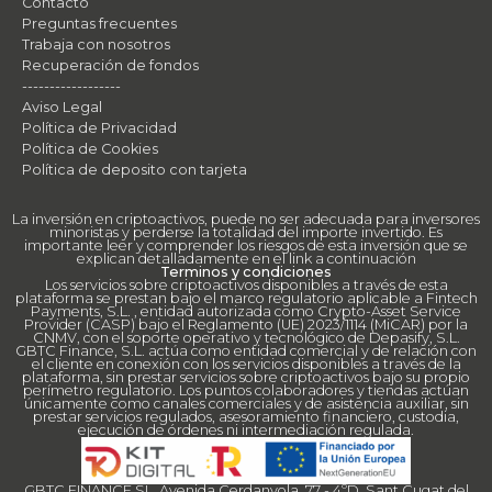
Contacto
Preguntas frecuentes
Trabaja con nosotros
Recuperación de fondos
------------------
Aviso Legal
Política de Privacidad
Política de Cookies
Política de deposito con tarjeta
La inversión en criptoactivos, puede no ser adecuada para inversores
minoristas y perderse la totalidad del importe invertido. Es
importante leer y comprender los riesgos de esta inversión que se
explican detalladamente en el link a continuación
Terminos y condiciones
Los servicios sobre criptoactivos disponibles a través de esta
plataforma se prestan bajo el marco regulatorio aplicable a Fintech
Payments, S.L. , entidad autorizada como Crypto-Asset Service
Provider (CASP) bajo el Reglamento (UE) 2023/1114 (MiCAR) por la
CNMV, con el soporte operativo y tecnológico de Depasify, S.L.
GBTC Finance, S.L. actúa como entidad comercial y de relación con
el cliente en conexión con los servicios disponibles a través de la
plataforma, sin prestar servicios sobre criptoactivos bajo su propio
perímetro regulatorio. Los puntos colaboradores y tiendas actúan
únicamente como canales comerciales y de asistencia auxiliar, sin
prestar servicios regulados, asesoramiento financiero, custodia,
ejecución de órdenes ni intermediación regulada.
GBTC FINANCE SL, Avenida Cerdanyola, 77 - 4ºD, Sant Cugat del